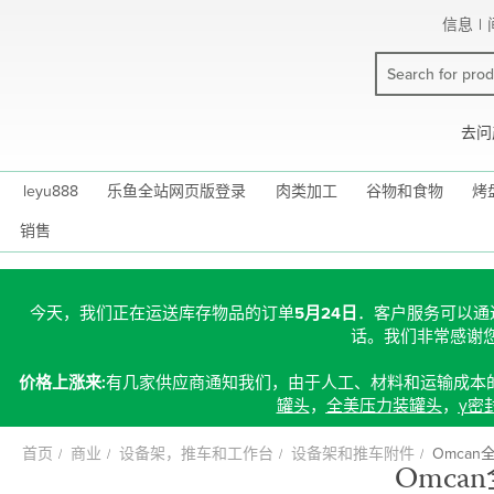
跳
信息
|
到
内
容
去问
leyu888
乐鱼全站网页版登录
肉类加工
谷物和食物
烤
销售
今天，我们正在运送库存物品的订单
5月24日
．客户服务可以通
话。我们非常感谢
价格上涨来:
有几家供应商通知我们，由于人工、材料和运输成本
罐头
，
全美压力装罐头
，
γ密
首页
商业
设备架，推车和工作台
设备架和推车附件
Omca
Omc
跳