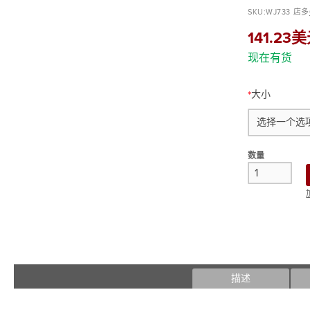
到
SKU:
WJ733
店多
图
片
141.23
库
现在有货
的
末
尾
大小
跳
到
图
片
库
数量
的
开
头
描述