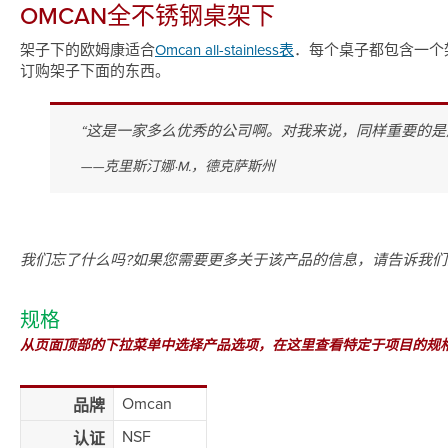
OMCAN全不锈钢桌架下
架子下的欧姆康适合
Omcan all-stainless表
．每个桌子都包含一个
订购架子下面的东西。
“这是一家多么优秀的公司啊。对我来说，同样重要的是
——克里斯汀娜·M.，德克萨斯州
我们忘了什么吗?如果您需要更多关于该产品的信息，请告诉我
规格
从页面顶部的下拉菜单中选择产品选项，在这里查看特定于项目的规
Omcan
品牌
NSF
认证